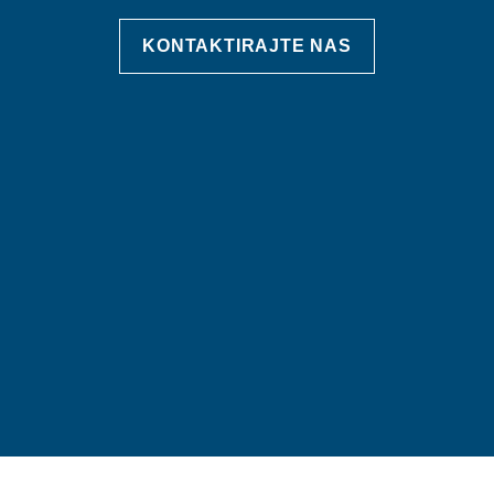
KONTAKTIRAJTE NAS
© 2026 mptk.gov.ba. Napravljeno sa
mojWeb
2.10.5 |
LEFTOR