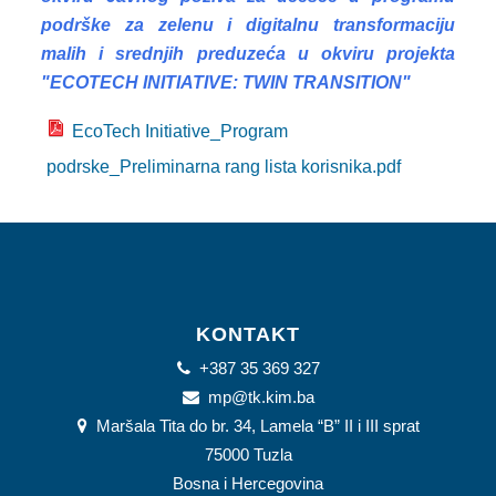
SYSTEM EU
podrške za zelenu i digitalnu transformaciju
INDUSTRIAL HUB
malih i srednjih preduzeća u okviru projekta
"ECOTECH INITIATIVE: TWIN TRANSITION"
ECOTECH INITIATIVE
EcoTech Initiative_Program
EPOTICAJI
podrske_Preliminarna rang lista korisnika.pdf
KONTAKT
KONTAKT
+387 35 369 327
mp@tk.kim.ba
Maršala Tita do br. 34, Lamela “B” II i III sprat
75000 Tuzla
Bosna i Hercegovina