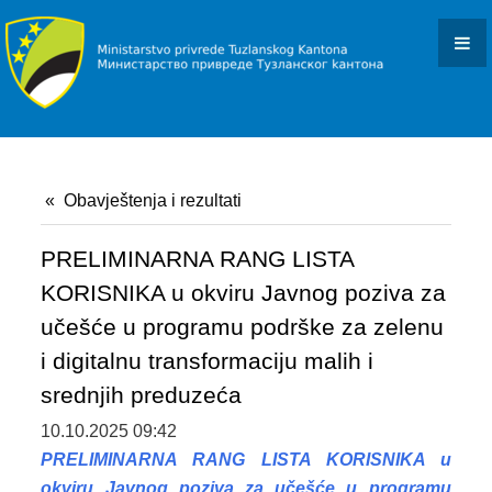
KONKURSI I JAVNI POZIVI
OBAVJEŠTENJA I REZULTATI
DOKUMENTI
ZAKONI I PODZAKONSKI AKTI
Obavještenja i rezultati
OBRASCI
OSTALO
PRELIMINARNA RANG LISTA
KORISNIKA u okviru Javnog poziva za
JAVNE NABAVKE
učešće u programu podrške za zelenu
PROJEKTI
i digitalnu transformaciju malih i
srednjih preduzeća
BACK ON TRACK
10.10.2025 09:42
SMART STEP
PRELIMINARNA RANG LISTA KORISNIKA u
okviru Javnog poziva za učešće u programu