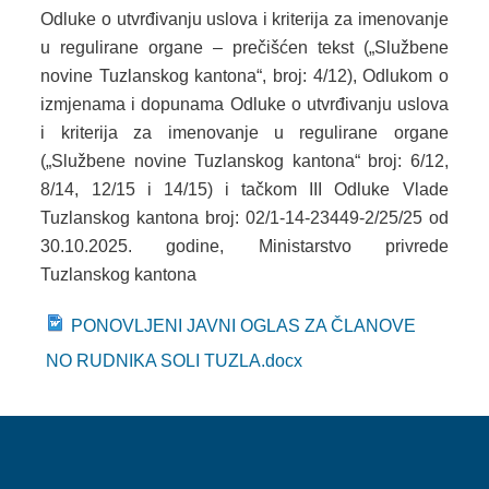
SYSTEM EU
Odluke o utvrđivanju uslova i kriterija za imenovanje
u regulirane organe – prečišćen tekst („Službene
INDUSTRIAL HUB
novine Tuzlanskog kantona“, broj: 4/12), Odlukom o
ECOTECH INITIATIVE
izmjenama i dopunama Odluke o utvrđivanju uslova
i kriterija za imenovanje u regulirane organe
EPOTICAJI
(„Službene novine Tuzlanskog kantona“ broj: 6/12,
8/14, 12/15 i 14/15) i tačkom III Odluke Vlade
KONTAKT
Tuzlanskog kantona broj: 02/1-14-23449-2/25/25 od
30.10.2025. godine, Ministarstvo privrede
Tuzlanskog kantona
PONOVLJENI JAVNI OGLAS ZA ČLANOVE
NO RUDNIKA SOLI TUZLA.docx