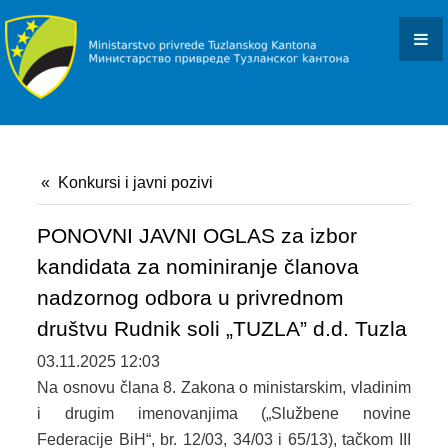
KONKURSI I JAVNI POZIVI
OBAVJEŠTENJA I REZULTATI
DOKUMENTI
ZAKONI I PODZAKONSKI AKTI
Konkursi i javni pozivi
OBRASCI
OSTALO
PONOVNI JAVNI OGLAS za izbor
kandidata za nominiranje članova
JAVNE NABAVKE
nadzornog odbora u privrednom
PROJEKTI
društvu Rudnik soli „TUZLA” d.d. Tuzla
03.11.2025 12:03
BACK ON TRACK
Na osnovu člana 8. Zakona o ministarskim, vladinim
SMART STEP
i drugim imenovanjima („Službene novine
Federacije BiH“, br. 12/03, 34/03 i 65/13), tačkom III