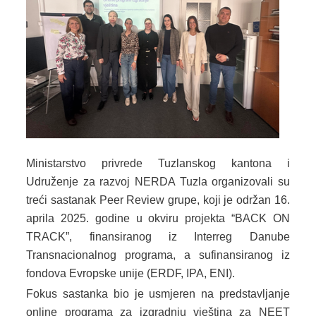
SYSTEM EU
INDUSTRIAL HUB
ECOTECH INITIATIVE
EPOTICAJI
KONTAKT
Ministarstvo privrede Tuzlanskog kantona i
Udruženje za razvoj NERDA Tuzla organizovali su
treći sastanak Peer Review grupe, koji je održan 16.
aprila 2025. godine u okviru projekta “BACK ON
TRACK”, finansiranog iz Interreg Danube
Transnacionalnog programa, a sufinansiranog iz
fondova Evropske unije (ERDF, IPA, ENI).
Fokus sastanka bio je usmjeren na predstavljanje
online programa za izgradnju vještina za NEET