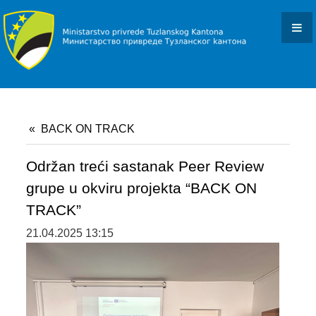
KONKURSI I JAVNI POZIVI
OBAVJEŠTENJA I REZULTATI
DOKUMENTI
ZAKONI I PODZAKONSKI AKTI
BACK ON TRACK
OBRASCI
OSTALO
Održan treći sastanak Peer Review
grupe u okviru projekta “BACK ON
JAVNE NABAVKE
TRACK”
PROJEKTI
21.04.2025 13:15
BACK ON TRACK
SMART STEP