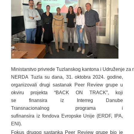
SYSTEM EU
INDUSTRIAL HUB
ECOTECH INITIATIVE
EPOTICAJI
KONTAKT
Ministarstvo privrede Tuzlanskog kantona i Udruženje za 
NERDA Tuzla su dana, 31. oktobra 2024. godine,
organizovali drugi sastanak Peer Review grupe u
okviru projekta “BACK ON TRACK”, koji
se finansira iz Interreg Danube
Transnacionalnog programa i
sufinansira iz fondova Evropske Unije (ERDF, IPA,
ENI).
Fokus drugog sastanka Peer Review grupe bio je