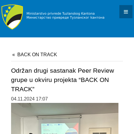
KONKURSI I JAVNI POZIVI
OBAVJEŠTENJA I REZULTATI
DOKUMENTI
ZAKONI I PODZAKONSKI AKTI
BACK ON TRACK
OBRASCI
OSTALO
Održan drugi sastanak Peer Review
grupe u okviru projekta “BACK ON
JAVNE NABAVKE
TRACK”
PROJEKTI
04.11.2024 17:07
BACK ON TRACK
SMART STEP