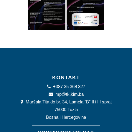
KONTAKT
+387 35 369 327
mp@tk.kim.ba
Maršala Tita do br. 34, Lamela “B” II i III sprat
75000 Tuzla
Bosna i Hercegovina