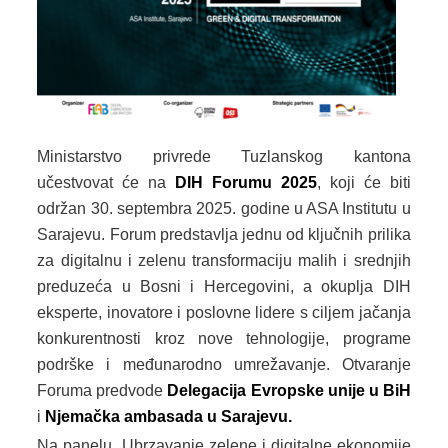
SYSTEM EU
INDUSTRIAL HUB
ECOTECH INITIATIVE
EPOTICAJI
Ministarstvo privrede Tuzlanskog kantona
KONTAKT
učestvovat će na
DIH Forumu 2025
, koji će biti
održan 30. septembra 2025. godine u ASA Institutu u
Sarajevu. Forum predstavlja jednu od ključnih prilika
za digitalnu i zelenu transformaciju malih i srednjih
preduzeća u Bosni i Hercegovini, a okuplja DIH
eksperte, inovatore i poslovne lidere s ciljem jačanja
konkurentnosti kroz nove tehnologije, programe
podrške i međunarodno umrežavanje. Otvaranje
Foruma predvode
Delegacija Evropske unije u BiH
i
Njemačka ambasada u Sarajevu
.
Na panelu „Ubrzavanje zelene i digitalne ekonomije