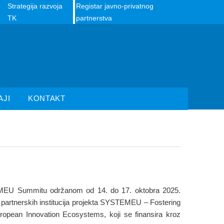
Strategija razvoja
Registar javno-privatnog
TK
partnerstva
AJI
KONTAKT
EMEU Summitu održanom od 14. do 17. oktobra 2025.
i partnerskih institucija projekta SYSTEMEU – Fostering
ropean Innovation Ecosystems, koji se finansira kroz