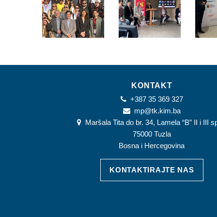
KONTAKT
+387 35 369 327
mp@tk.kim.ba
Maršala Tita do br. 34, Lamela “B” II i III s
75000 Tuzla
Bosna i Hercegovina
KONTAKTIRAJTE NAS