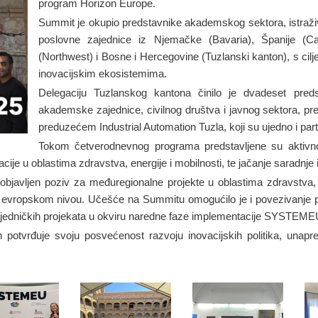
program Horizon Europe.
Summit je okupio predstavnike akademskog sektora, istraživač
poslovne zajednice iz Njemačke (Bavaria), Španije (Ca
(Northwest) i Bosne i Hercegovine (Tuzlanski kanton), s ci
inovacijskim ekosistemima.
Delegaciju Tuzlanskog kantona činilo je dvadeset preds
akademske zajednice, civilnog društva i javnog sektora, p
preduzećem Industrial Automation Tuzla, koji su ujedno i p
Tokom četverodnevnog programa predstavljene su aktivnost
acije u oblastima zdravstva, energije i mobilnosti, te jačanje saradn
bjavljen poziv za međuregionalne projekte u oblastima zdravstva, e
na evropskom nivou. Učešće na Summitu omogućilo je i povezivanje 
zajedničkih projekata u okviru naredne faze implementacije SYSTEMEU 
rđuje svoju posvećenost razvoju inovacijskih politika, unapređ