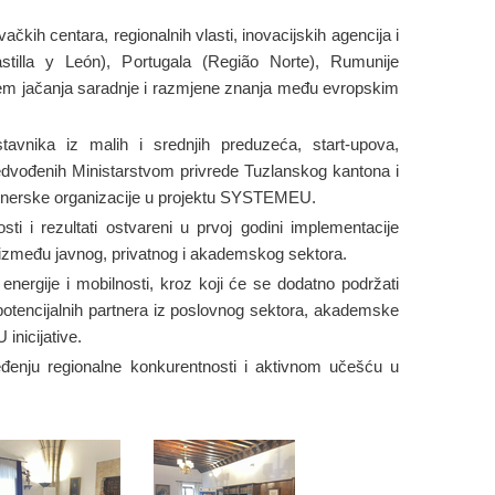
kih centara, regionalnih vlasti, inovacijskih agencija i
stilla y León), Portugala (Região Norte), Rumunije
ljem jačanja saradnje i razmjene znanja među evropskim
tavnika iz malih i srednjih preduzeća, start-upova,
redvođenih Ministarstvom privrede Tuzlanskog kantona i
artnerske organizacije u projektu SYSTEMEU.
i i rezultati ostvareni u prvoj godini implementacije
je između javnog, privatnog i akademskog sektora.
nergije i mobilnosti, kroz koji će se dodatno podržati
potencijalnih partnera iz poslovnog sektora, akademske
inicijative.
enju regionalne konkurentnosti i aktivnom učešću u